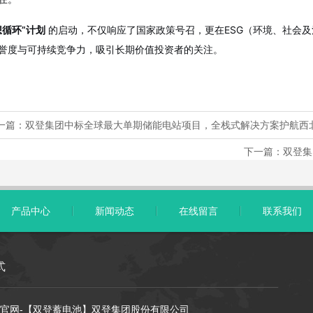
想循环”计划
的启动，不仅响应了国家政策号召，更在ESG（环境、社会
誉度与可持续竞争力，吸引长期价值投资者的关注。
一篇：
双登集团中标全球最大单期储能电站项目，全栈式解决方案护航西
下一篇：
双登集
产品中心
新闻动态
在线留言
联系我们
式
官网-【双登蓄电池】双登集团股份有限公司