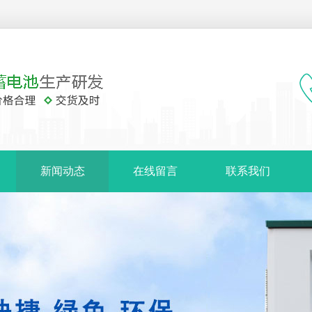
新闻动态
在线留言
联系我们