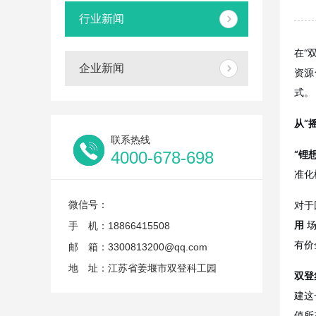
行业新闻
在“
企业新闻
资源
式。
从“
联系热线
4000-678-698
“锂
准化
微信号：
对于
用
场
手 机：18866415508
有价
邮 箱：3300813200@qq.com
地 址：江苏省姜堰市双登科工园
双登
建这
值所