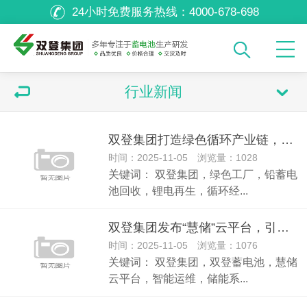
24小时免费服务热线：
4000-678-698
行业新闻
双登集团打造绿色循环产业链，入选国家级“绿色工厂”示范案例
时间：2025-11-05 浏览量：1028
关键词： 双登集团，绿色工厂，铅蓄电
池回收，锂电再生，循环经...
双登集团发布“慧储”云平台，引领储能系统进入智能运维新时代
时间：2025-11-05 浏览量：1076
关键词： 双登集团，双登蓄电池，慧储
云平台，智能运维，储能系...