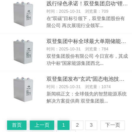
践行绿色承诺！双登集团启动“锂想循环”计划，构建电池全生命周期闭环生态
时间：2025-10-31 浏览量：709
在“双碳”目标引领下，双登集团股份有
限公司 再次展现行业领军...
双登集团中标全球最大单期储能电站项目，全栈式解决方案护航西北电网安全
时间：2025-10-31 浏览量：784
双登集团股份有限公司 今日宣布，其成
功中标“国家能源集团西北...
双登集团发布“玄武”固态电池技术白皮书，披露其在超400Wh/kg能量密度领域突破性进展
时间：2025-10-31 浏览量：1074
新闻稿正文：全球领先的智慧能源系统
解决方案提供商 双登集团股...
首页
上一页
1
2
3
下一页